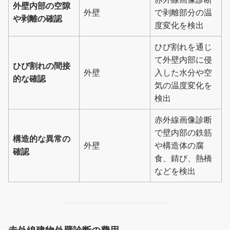
外壁内部の空隙
外壁
で剥離部分の温
や剥離の確認
度変化を検出
ひび割れを通じ
て外壁内部に侵
ひび割れの間接
外壁
入した水分や空
的な確認
気の温度変化を
検出
赤外線画像診断
で壁内部の鉄筋
構造的な異常の
外壁
や構造体の腐
確認
食、錆び、熱橋
などを検出