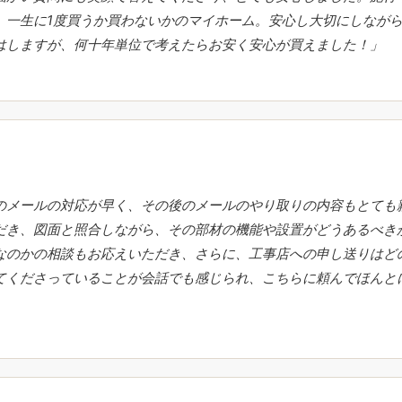
。一生に1度買うか買わないかのマイホーム。安心し大切にしなが
はしますが、何十年単位で考えたらお安く安心が買えました！」
のメールの対応が早く、その後のメールのやり取りの内容もとても
だき、図面と照合しながら、その部材の機能や設置がどうあるべき
なのかの相談もお応えいただき、さらに、工事店への申し送りはど
てくださっていることが会話でも感じられ、こちらに頼んでほんと