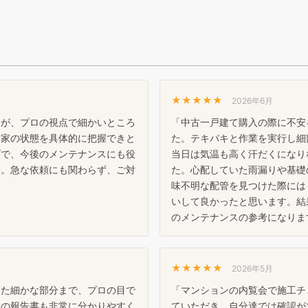
★★★★★
2026年6月
たが、プロの視点で細かいところ
「中古一戸建て購入の際に不安
む家の状態を具体的に把握できと
た。テキパキと作業を実行し細
げで、今後のメンテナンスにも役
当日は気温も高く汗だくになり
す。急な依頼にも関わらず、ご対
た。心配していた雨漏りや基礎
味不明な配管を見つけた際には
いして良かったと思います。結
のメンテナンスの参考になりま
★★★★★
2026年5月
った細かな部分まで、プロの目で
「マンションの内覧会で施工チ
日の報告書も非常に分かりやすく
ていただき、自分達では確認が