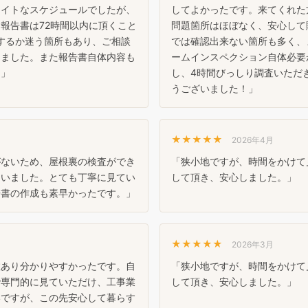
タイトなスケジュールでしたが、
してよかったです。来てくれた
報告書は72時間以内に頂くこと
問題箇所はほぼなく、安心して
するか迷う箇所もあり、ご相談
では確認出来ない箇所も多く、
きました。また報告書自体内容も
ームインスペクション自体必要
。」
し、4時間びっしり調査いただ
うございました！」
★★★★★
2026年4月
がないため、屋根裏の検査ができ
「狭小地ですが、時間をかけて
らいました。とても丁寧に見てい
して頂き、安心しました。」
告書の作成も素早かったです。」
★★★★★
2026年3月
数あり分かりやすかったです。自
「狭小地ですが、時間をかけて
で専門的に見ていただけ、工事業
して頂き、安心しました。」
いですが、この先安心して暮らす