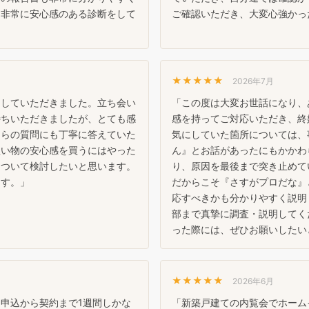
、非常に安心感のある診断をして
ご確認いただき、大変心強かっ
★★★★★
2026年7月
をしていただきました。立ち会い
「この度は大変お世話になり、
待ちいただきましたが、とても感
感を持ってご対応いただき、終
ちらの質問にも丁寧に答えていた
気にしていた箇所については、
買い物の安心感を買うにはやった
ん』とお話があったにもかかわ
について検討したいと思います。
り、原因を最後まで突き止めて
ます。」
だからこそ『さすがプロだな』
応すべきかも分かりやすく説明
部まで真摯に調査・説明してく
った際には、ぜひお願いしたい
★★★★★
2026年6月
申込から契約まで1週間しかな
「新築戸建ての内覧会でホーム