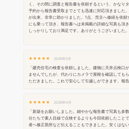
く、その間に調査と報告書を依頼するという、かなり
予約から報告書受取までとても迅速に対応頂きました。
が出来、非常に助かりました。1点、売主へ修繕を依頼
にも乗って頂き、報告書へは未掲載の詳細な写真も頂
しっかりしており満足です。ありがとうございました
★★★★★
2026年5月
「建売住宅の検査を依頼しました。建物に天井点検口
ませんでしたが、代わりにカメラで屋根を確認しても
ただきました。これで安心して引越しができます。報
★★★★★
2026年4月
「新築をお願いしました。細やかな報告書で写真も多
分たちで素人目線で点検するよりも今回依頼したこと
者へ修正箇所など伝えることもできました。安くはな