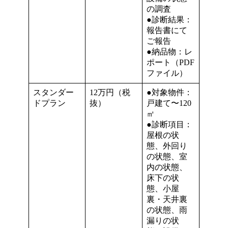
の調査
●診断結果：
報告書にて
ご報告
●納品物：レ
ポート（PDF
ファイル）
スタンダー
12万円（税
●対象物件：
ドプラン
抜）
戸建て〜120
㎡
●診断項目：
屋根の状
態、外回り
の状態、室
内の状態、
床下の状
態、小屋
裏・天井裏
の状態、雨
漏りの状